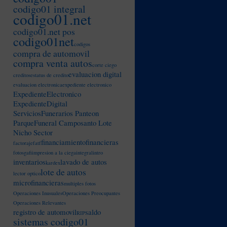
codigo01 integral
codigo01.net
codigo01.net pos
codigo01net
codigos
compra de automovil
compra venta autos
corte ciego
evaluacion digital
creditos
estatus de credito
evaluacion electronica
expediente electronico
ExpedienteElectronico
ExpedienteDigital
ServiciosFunerarios Panteon
ParqueFuneral Camposanto Lote
Nicho Sector
financiamiento
financieras
factoraje
fatf
fotos
gafi
impresion a la ciega
integral
intro
inventarios
lavado de autos
kardex
lote de autos
lector optico
microfinancieras
multiples fotos
Operaciones Inusuales
Operaciones Preocupantes
Operaciones Relevantes
registro de automovil
saldo
RIP
sistemas codigo01