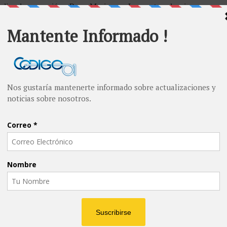
alizar la conversión a Pesos Mexicanos. La cuenta es la misma.
e Pago o Transferencia bancaria.
 anexar toda la información del depósito así como también:
ra Definitiva)
rden de compra
por correo electrónico a la dirección que se le
l disco maestro de Demos para efectos de comenzar la capacitación
1 tiene candado en el número de registros por módulo.
 el Software para el Cliente o Usuario Final.
 cada computadora, enviar por correo electrónico todos los datos
a equipo incluyendo si es crédito o es compra definitiva, también