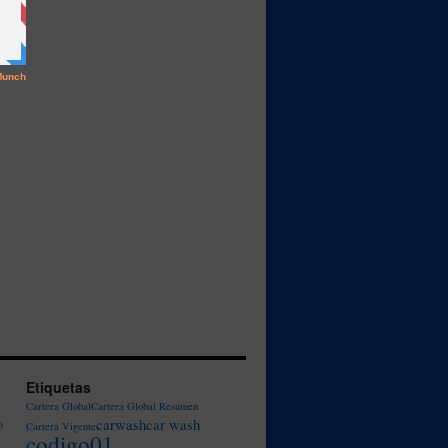
Etiquetas
Cartera Global
Cartera Global Resumen
carwash
car wash
o
Cartera Vigente
codigo01