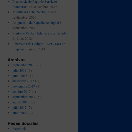
Frecuencia de Pago de Servicios
Funerarios
12 septiembre, 2020
Modificar Fecha, Sector, Lote
10
septiembre, 2020
Asignación de Expediente Digital
8
septiembre, 2020
Punto de Venta – Interfase con Teclado
11 julio, 2018
Liberación de Codigo01.Net Casas de
Empeño
30 junio, 2018
Archivos
septiembre 2020
(3)
julio 2018
(1)
junio 2018
(1)
diciembre 2017
(1)
noviembre 2017
(8)
octubre 2017
(1)
septiembre 2017
(5)
agosto 2017
(2)
julio 2017
(7)
junio 2017
(7)
Redes Sociales
Facebook