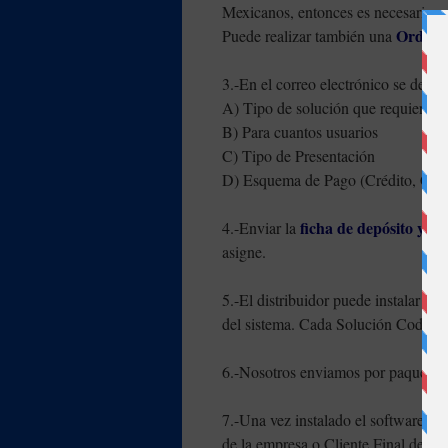
Mexicanos, entonces es necesario re
Orden d
Puede realizar también una
3.-En el correo electrónico se debe
A) Tipo de solución que requiere
B) Para cuantos usuarios
C) Tipo de Presentación
D) Esquema de Pago (Crédito, Comp
ficha de depósito y o
4.-Enviar la
asigne.
5.-El distribuidor puede instalar e
del sistema. Cada Solución Codigo0
6.-Nosotros enviamos por paquetería
7.-Una vez instalado el software en
de la empresa o Cliente Final de cad