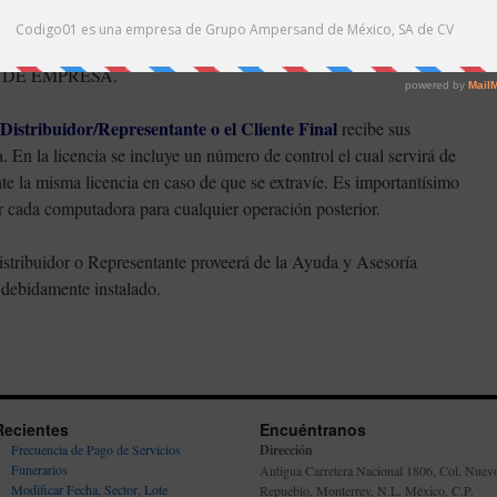
ION que solicita ya que un mismo sistema tiene varias
el importe del depósito previamente realizado. Esto se realiza
RO DE EMPRESA.
Distribuidor/Representante o el Cliente Final
recibe sus
 En la licencia se incluye un número de control el cual servirá de
te la misma licencia en caso de que se extravíe. Es importantísimo
r cada computadora para cualquier operación posterior.
Distribuidor o Representante proveerá de la Ayuda y Asesoría
 debidamente instalado.
Recientes
Encuéntranos
Frecuencia de Pago de Servicios
Dirección
Funerarios
Antigua Carretera Nacional 1806, Col. Nuev
Modificar Fecha, Sector, Lote
Repueblo, Monterrey, N.L. México, C.P.