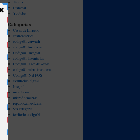
Twitter
Pinterest
Youtube
Categorías
Casas de Empeño
centroamerica
codigo01 carwash
codigo01 funerarias
Codigo01 Integral
codigo01 inventarios
Codigo01 Lote de Autos
codigo01 microfinancieras
Codigo01.Net POS
evaluacion digital
Integral
inventarios
microfinancieras
republica mexicana
Sin categoría
territorio codigo01