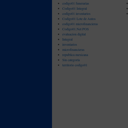
codigo01 funerarias
Codigo01 Integral
codigo01 inventarios
Codigo01 Lote de Autos
codigo01 microfinancieras
Codigo01.Net POS
evaluacion digital
Integral
inventarios
microfinancieras
republica mexicana
Sin categoría
territorio codigo01