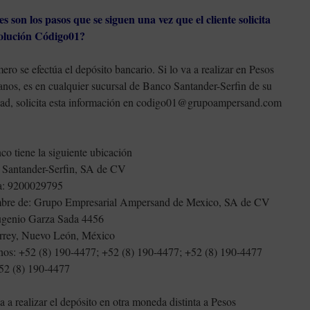
s son los pasos que se siguen una vez que el cliente solicita
olución Código01?
mero se efectúa el depósito bancario. Si lo va a realizar en Pesos
nos, es en cualquier sucursal de Banco Santander-Serfin de su
dad, solicita esta información en codigo01@grupoampersand.com
co tiene la siguiente ubicación
Santander-Serfin, SA de CV
a: 9200029795
bre de: Grupo Empresarial Ampersand de Mexico, SA de CV
ugenio Garza Sada 4456
rrey, Nuevo León, México
nos: +52 (8) 190-4477; +52 (8) 190-4477; +52 (8) 190-4477
52 (8) 190-4477
va a realizar el depósito en otra moneda distinta a Pesos