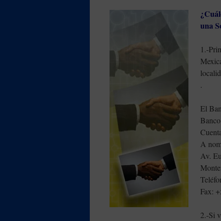
¿Cuále
una S
1.-Pri
Mexica
locali
.
El Ban
Banco 
Cuent
A nom
Av. E
Monte
Teléfo
Fax: +
2.-Si 