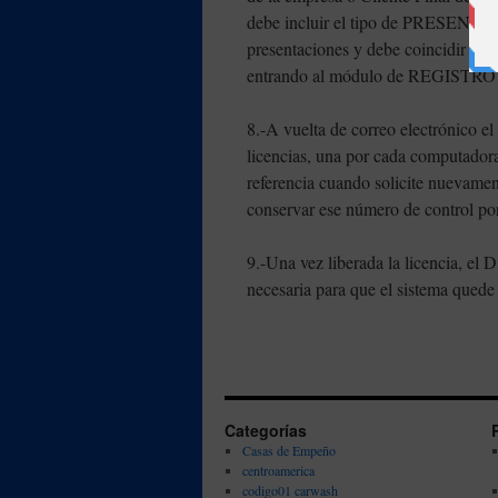
debe incluir el tipo de PRESENTAC
presentaciones y debe coincidir con 
entrando al módulo de REGIST
8.-A vuelta de correo electrónico el
licencias, una por cada computadora.
referencia cuando solicite nuevamen
conservar ese número de control po
9.-Una vez liberada la licencia, el 
necesaria para que el sistema quede
Categorías
Casas de Empeño
centroamerica
codigo01 carwash