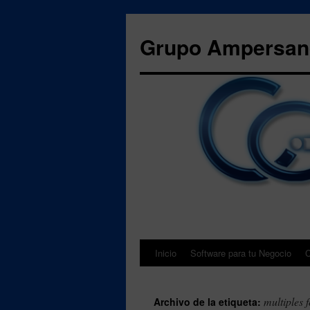
Grupo Ampersand
Inicio
Software para tu Negocio
C
Saltar
al
multiples f
Archivo de la etiqueta:
contenido