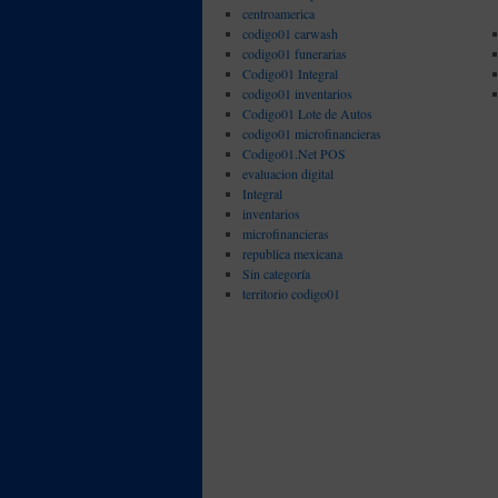
centroamerica
codigo01 carwash
codigo01 funerarias
Codigo01 Integral
codigo01 inventarios
Codigo01 Lote de Autos
codigo01 microfinancieras
Codigo01.Net POS
evaluacion digital
Integral
inventarios
microfinancieras
republica mexicana
Sin categoría
territorio codigo01