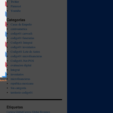
Twitter
Pinterest
Youtube
Categorías
Casas de Empeño
centroamerica
codigo01 carwash
codigo01 funerarias
Codigo01 Integral
codigo01 inventarios
Codigo01 Lote de Autos
codigo01 microfinancieras
Codigo01.Net POS
evaluacion digital
Integral
inventarios
microfinancieras
republica mexicana
Sin categoría
territorio codigo01
Etiquetas
Cartera Global
Cartera Global Resumen