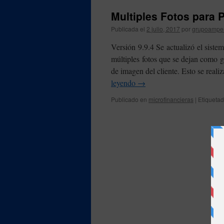
Multiples Fotos para 
Publicada el
2 julio, 2017
por
grupoampe
Versión 9.9.4 Se actualizó el sist
múltiples fotos que se dejan como gar
de imagen del cliente. Esto se real
leyendo
→
Publicado en
microfinancieras
|
Etiqueta