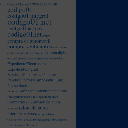
carwash
car wash
o
Cartera Vigente
codigo01
codigo01 integral
codigo01.net
codigo01.net pos
codigo01net
codigos
compra de automovil
compra venta autos
corte ciego
evaluacion digital
creditos
estatus de credito
evaluacion electronica
expediente electronico
ExpedienteElectronico
ExpedienteDigital
ServiciosFunerarios Panteon
ParqueFuneral Camposanto Lote
Nicho Sector
financiamiento
financieras
factoraje
fatf
fotos
gafi
impresion a la ciega
integral
intro
inventarios
lavado de autos
kardex
lote de autos
lector optico
microfinancieras
multiples fotos
Operaciones Inusuales
Operaciones Preocupantes
Operaciones Relevantes