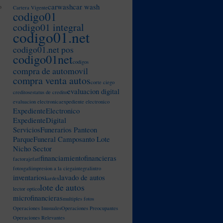
carwash
car wash
o
Cartera Vigente
codigo01
codigo01 integral
codigo01.net
codigo01.net pos
codigo01net
codigos
compra de automovil
compra venta autos
corte ciego
evaluacion digital
creditos
estatus de credito
evaluacion electronica
expediente electronico
ExpedienteElectronico
ExpedienteDigital
ServiciosFunerarios Panteon
ParqueFuneral Camposanto Lote
Nicho Sector
financiamiento
financieras
factoraje
fatf
fotos
gafi
impresion a la ciega
integral
intro
inventarios
lavado de autos
kardex
lote de autos
lector optico
microfinancieras
multiples fotos
Operaciones Inusuales
Operaciones Preocupantes
Operaciones Relevantes