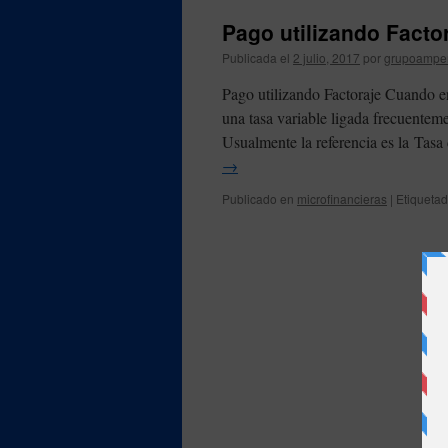
Pago utilizando Facto
Publicada el
2 julio, 2017
por
grupoampe
Pago utilizando Factoraje Cuando en
una tasa variable ligada frecuenteme
Usualmente la referencia es la Tasa
→
Publicado en
microfinancieras
|
Etiqueta