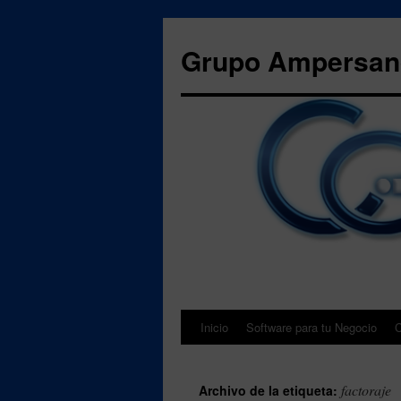
Grupo Ampersand
Inicio
Software para tu Negocio
C
Saltar
al
factoraje
Archivo de la etiqueta:
contenido