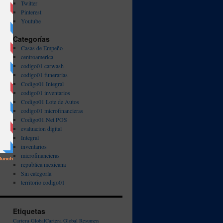
Twitter
Pinterest
Youtube
Categorías
Casas de Empeño
centroamerica
codigo01 carwash
codigo01 funerarias
Codigo01 Integral
codigo01 inventarios
Codigo01 Lote de Autos
codigo01 microfinancieras
Codigo01.Net POS
evaluacion digital
Integral
inventarios
microfinancieras
republica mexicana
Sin categoría
territorio codigo01
Etiquetas
Cartera Global
Cartera Global Resumen