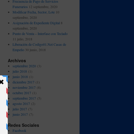
Frecuencia de Pago de Servicios
Funerarios
12 septiembre, 2020
Modificar Fecha, Sector, Lote
10
septiembre, 2020
Asignación de Expediente Digital
8
septiembre, 2020
Punto de Venta – Interfase con Teclado
11 julio, 2018
Liberación de Codigo01.Net Casas de
Empeño
30 junio, 2018
Archivos
septiembre 2020
(3)
julio 2018
(1)
junio 2018
(1)
diciembre 2017
(1)
noviembre 2017
(8)
octubre 2017
(1)
septiembre 2017
(5)
agosto 2017
(2)
julio 2017
(7)
junio 2017
(7)
Redes Sociales
Facebook