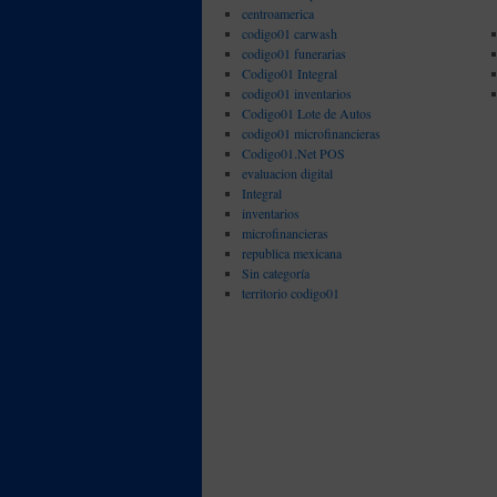
centroamerica
codigo01 carwash
codigo01 funerarias
Codigo01 Integral
codigo01 inventarios
Codigo01 Lote de Autos
codigo01 microfinancieras
Codigo01.Net POS
evaluacion digital
Integral
inventarios
microfinancieras
republica mexicana
Sin categoría
territorio codigo01