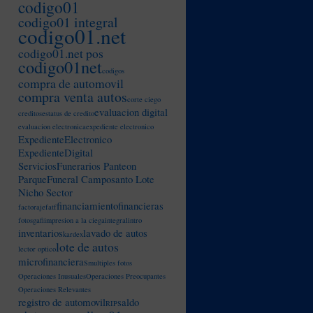
codigo01
codigo01 integral
codigo01.net
codigo01.net pos
codigo01net
codigos
compra de automovil
compra venta autos
corte ciego
evaluacion digital
creditos
estatus de credito
evaluacion electronica
expediente electronico
ExpedienteElectronico
ExpedienteDigital
ServiciosFunerarios Panteon
ParqueFuneral Camposanto Lote
Nicho Sector
financiamiento
financieras
factoraje
fatf
fotos
gafi
impresion a la ciega
integral
intro
inventarios
lavado de autos
kardex
lote de autos
lector optico
microfinancieras
multiples fotos
Operaciones Inusuales
Operaciones Preocupantes
Operaciones Relevantes
registro de automovil
saldo
RIP