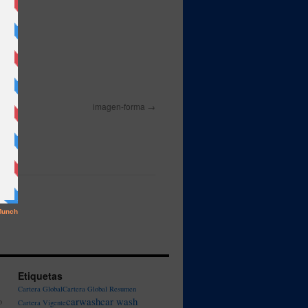
imagen-forma
Etiquetas
Cartera Global
Cartera Global Resumen
carwash
car wash
o
Cartera Vigente