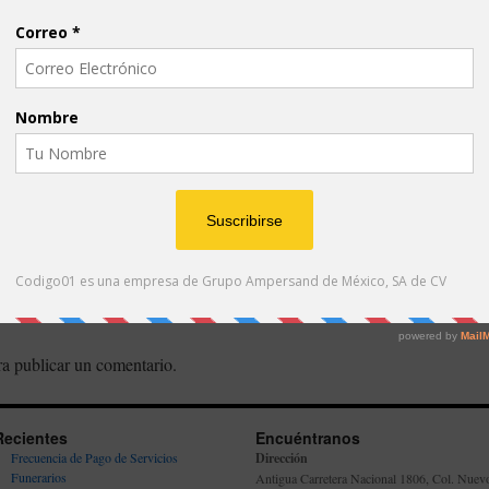
a publicar un comentario.
Recientes
Encuéntranos
Frecuencia de Pago de Servicios
Dirección
Funerarios
Antigua Carretera Nacional 1806, Col. Nuev