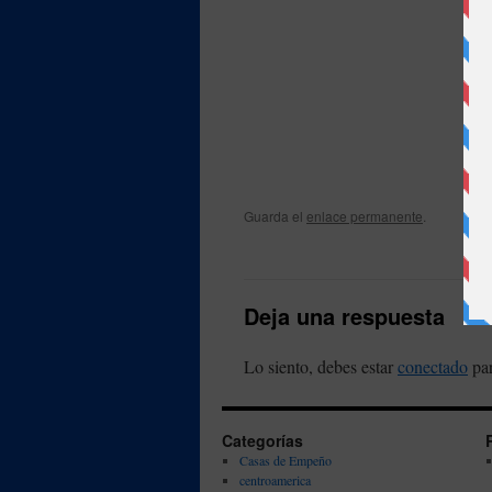
Guarda el
enlace permanente
.
Deja una respuesta
Lo siento, debes estar
conectado
par
Categorías
Casas de Empeño
centroamerica