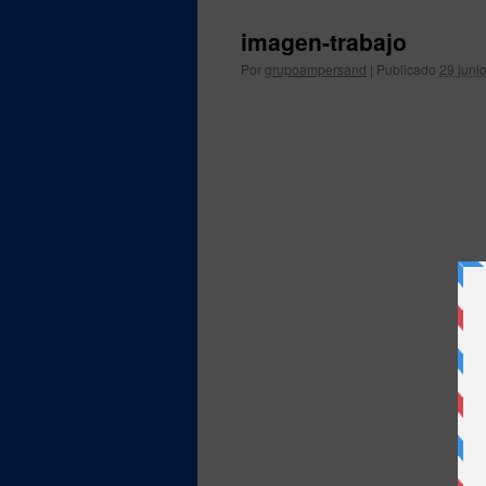
imagen-trabajo
Por
grupoampersand
|
Publicado
29 juni