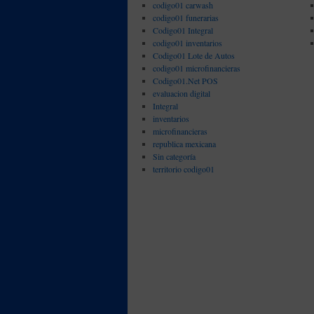
codigo01 carwash
codigo01 funerarias
Codigo01 Integral
codigo01 inventarios
Codigo01 Lote de Autos
codigo01 microfinancieras
Codigo01.Net POS
evaluacion digital
Integral
inventarios
microfinancieras
republica mexicana
Sin categoría
territorio codigo01