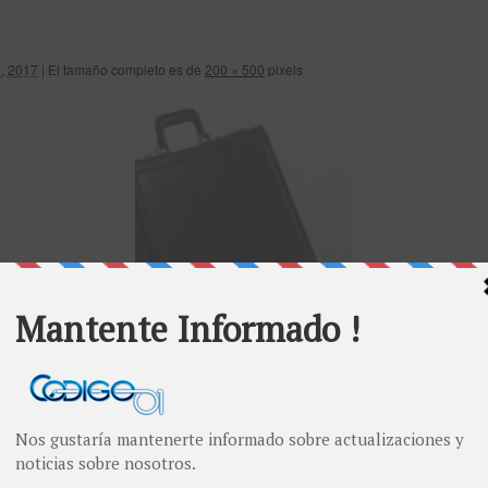
o, 2017
|
El tamaño completo es de
200 × 500
pixels