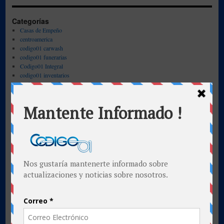
Categorías
Casas de Empeño
centroamerica
codigo01 carwash
codigo01 funerarias
Codigo01 Integral
codigo01 inventarios
Codigo01 Lote de Autos
codigo01 microfinancieras
Codigo01.Net POS
evaluacion digital
Integral
inventarios
microfinancieras
republica mexicana
Sin categoría
territorio codigo01
Recientes
Frecuencia de Pago de Servicios Funerarios
Modificar Fecha, Sector, Lote
Asignación de Expediente Digital
Punto de Venta – Interfase con Teclado