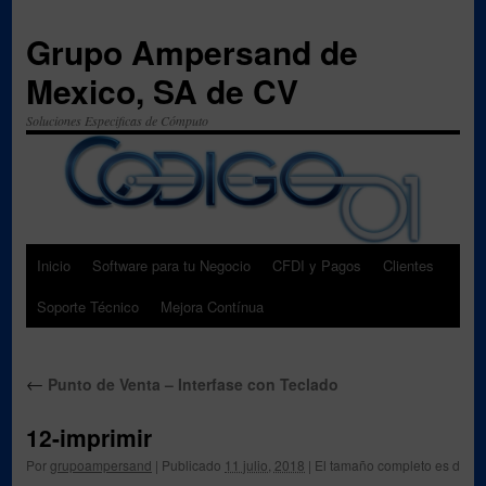
Grupo Ampersand de
Mexico, SA de CV
Soluciones Especificas de Cómputo
Inicio
Software para tu Negocio
CFDI y Pagos
Clientes
Saltar
Soporte Técnico
Mejora Contínua
al
contenido
←
Punto de Venta – Interfase con Teclado
12-imprimir
Por
grupoampersand
|
Publicado
11 julio, 2018
|
El tamaño completo es de
25