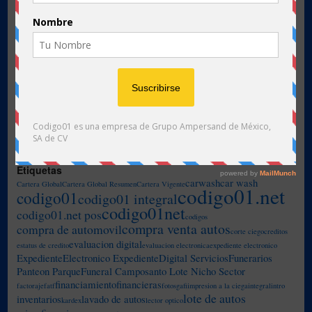
Liberación de Codigo01.Net Casas de Empeño
Encuéntranos
Dirección
Antigua Carretera Nacional 1806, Col. Nuevo Repueblo, Monterrey, N.L. México,
C.P. 64700
Tels: +52.81.8190.4972, +52.81.8190.4746, +52.81.8040.1368
Horas
Lunes a viernes: 9:00AM a 6:00PM
Sábado y domingo: 9:00AM a 1:00PM
Etiquetas
carwash
car wash
Cartera Global
Cartera Global Resumen
Cartera Vigente
codigo01.net
codigo01
codigo01 integral
codigo01net
codigo01.net pos
codigos
compra venta autos
compra de automovil
corte ciego
creditos
evaluacion digital
estatus de credito
evaluacion electronica
expediente electronico
ExpedienteElectronico ExpedienteDigital ServiciosFunerarios
Panteon ParqueFuneral Camposanto Lote Nicho Sector
financiamiento
financieras
factoraje
fatf
fotos
gafi
impresion a la ciega
integral
intro
lote de autos
inventarios
lavado de autos
kardex
lector optico