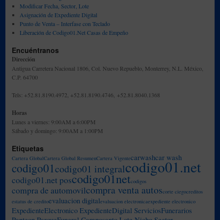
Modificar Fecha, Sector, Lote
Asignación de Expediente Digital
Punto de Venta – Interfase con Teclado
Liberación de Codigo01.Net Casas de Empeño
Encuéntranos
Dirección
Antigua Carretera Nacional 1806, Col. Nuevo Repueblo, Monterrey, N.L. México,
C.P. 64700
Tels: +52.81.8190.4972, +52.81.8190.4746, +52.81.8040.1368
Horas
Lunes a viernes: 9:00AM a 6:00PM
Sábado y domingo: 9:00AM a 1:00PM
Etiquetas
carwash
car wash
Cartera Global
Cartera Global Resumen
Cartera Vigente
codigo01.net
codigo01
codigo01 integral
codigo01net
codigo01.net pos
codigos
compra venta autos
compra de automovil
corte ciego
creditos
evaluacion digital
estatus de credito
evaluacion electronica
expediente electronico
ExpedienteElectronico ExpedienteDigital ServiciosFunerarios
Panteon ParqueFuneral Camposanto Lote Nicho Sector