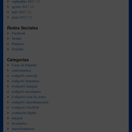
septiembre 2017
(5)
agosto 2017
(2)
julio 2017
(7)
junio 2017
(7)
Redes Sociales
Facebook
Twitter
Pinterest
Youtube
Categorías
Casas de Empeño
centroamerica
codigo01 carwash
codigo01 funerarias
Codigo01 Integral
codigo01 inventarios
Codigo01 Lote de Autos
codigo01 microfinancieras
Codigo01.Net POS
evaluacion digital
Integral
inventarios
microfinancieras