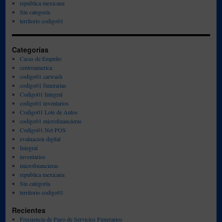
republica mexicana
Sin categoría
territorio codigo01
Categorías
Casas de Empeño
centroamerica
codigo01 carwash
codigo01 funerarias
Codigo01 Integral
codigo01 inventarios
Codigo01 Lote de Autos
codigo01 microfinancieras
Codigo01.Net POS
evaluacion digital
Integral
inventarios
microfinancieras
republica mexicana
Sin categoría
territorio codigo01
Recientes
Frecuencia de Pago de Servicios Funerarios