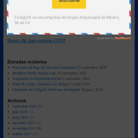
Facturacion – CFDI
Datos para la Generar Factura –
CFDI
Hacer clic para generar CFDI
Entradas recientes
Frecuencia de Pago de Servicios Funerarios
12 septiembre, 2020
Modificar Fecha, Sector, Lote
10 septiembre, 2020
Asignación de Expediente Digital
8 septiembre, 2020
Punto de Venta – Interfase con Teclado
11 julio, 2018
Liberación de Codigo01.Net Casas de Empeño
30 junio, 2018
Archivos
septiembre 2020
(3)
julio 2018
(1)
junio 2018
(1)
diciembre 2017
(1)
noviembre 2017
(8)
octubre 2017
(1)