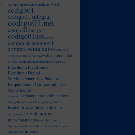
carwash
car wash
o
Cartera Vigente
codigo01
codigo01 integral
codigo01.net
codigo01.net pos
codigo01net
codigos
compra de automovil
compra venta autos
corte ciego
evaluacion digital
creditos
estatus de credito
evaluacion electronica
expediente electronico
ExpedienteElectronico
ExpedienteDigital
ServiciosFunerarios Panteon
ParqueFuneral Camposanto Lote
Nicho Sector
financiamiento
financieras
factoraje
fatf
fotos
gafi
impresion a la ciega
integral
intro
inventarios
lavado de autos
kardex
lote de autos
lector optico
microfinancieras
multiples fotos
Operaciones Inusuales
Operaciones Preocupantes
Operaciones Relevantes