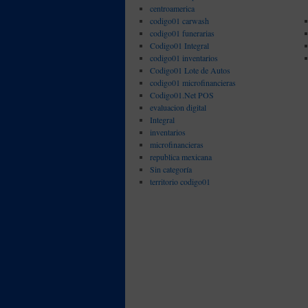
centroamerica
codigo01 carwash
codigo01 funerarias
Codigo01 Integral
codigo01 inventarios
Codigo01 Lote de Autos
codigo01 microfinancieras
Codigo01.Net POS
evaluacion digital
Integral
inventarios
microfinancieras
republica mexicana
Sin categoría
territorio codigo01