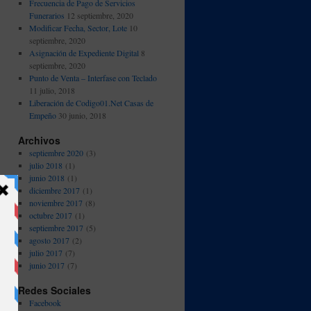
Frecuencia de Pago de Servicios
Funerarios
12 septiembre, 2020
Modificar Fecha, Sector, Lote
10
septiembre, 2020
Asignación de Expediente Digital
8
septiembre, 2020
Punto de Venta – Interfase con Teclado
11 julio, 2018
Liberación de Codigo01.Net Casas de
Empeño
30 junio, 2018
Archivos
septiembre 2020
(3)
julio 2018
(1)
junio 2018
(1)
diciembre 2017
(1)
noviembre 2017
(8)
octubre 2017
(1)
septiembre 2017
(5)
agosto 2017
(2)
julio 2017
(7)
junio 2017
(7)
Redes Sociales
Facebook