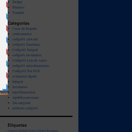
Twitter
Pinterest
Youtube
Categorías
Casas de Empeño
centroamerica
codigo01 carwash
codigo01 funerarias
Codigo01 Integral
codigo01 inventarios
Codigo01 Lote de Autos
codigo01 microfinancieras
Codigo01.Net POS
evaluacion digital
Integral
inventarios
microfinancieras
republica mexicana
Sin categoría
territorio codigo01
Etiquetas
Cartera Global
Cartera Global Resumen