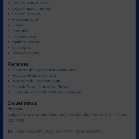
Codigo01 Lote de Autos
codigo01 microfinancieras
Codigo01.Net POS
evaluacion digital
Integral
inventarios
microfinancieras
republica mexicana
Sin categoría
territorio codigo01
Recientes
Frecuencia de Pago de Servicios Funerarios
Modificar Fecha, Sector, Lote
Asignación de Expediente Digital
Punto de Venta – Interfase con Teclado
Liberación de Codigo01.Net Casas de Empeño
Encuéntranos
Dirección
Antigua Carretera Nacional 1806, Col. Nuevo Repueblo, Monterrey, N.L. México,
C.P. 64700
Tels: +52.81.8190.4972, +52.81.8190.4746, +52.81.8040.1368