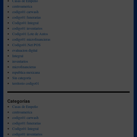
Casas de Empeño
centroamerica
codigo01 carwash
codigo01 funerarias
Codigo01 Integral
codigo01 inventarios
Codigo01 Lote de Autos
codigo01 microfinancieras
Codigo01.Net POS
evaluacion digital
Integral
inventarios
microfinancieras
republica mexicana
Sin categoría
territorio codigo01
Categorías
Casas de Empeño
centroamerica
codigo01 carwash
codigo01 funerarias
Codigo01 Integral
codigo01 inventarios