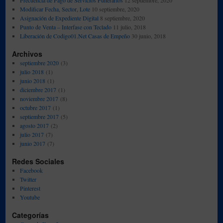
Frecuencia de Pago de Servicios Funerarios
12 septiembre, 2020
Preocupantes
Modificar Fecha, Sector, Lote
10 septiembre, 2020
Asignación de Expediente Digital
8 septiembre, 2020
Punto de Venta – Interfase con Teclado
11 julio, 2018
Liberación de Codigo01.Net Casas de Empeño
30 junio, 2018
Archivos
septiembre 2020
(3)
julio 2018
(1)
junio 2018
(1)
diciembre 2017
(1)
noviembre 2017
(8)
octubre 2017
(1)
septiembre 2017
(5)
agosto 2017
(2)
julio 2017
(7)
junio 2017
(7)
Redes Sociales
Facebook
Twitter
Pinterest
Youtube
Categorías