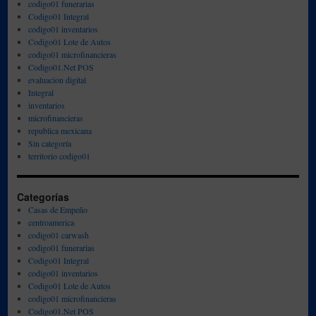
codigo01 funerarias
Codigo01 Integral
codigo01 inventarios
Codigo01 Lote de Autos
codigo01 microfinancieras
Codigo01.Net POS
evaluacion digital
Integral
inventarios
microfinancieras
republica mexicana
Sin categoría
territorio codigo01
Categorías
Casas de Empeño
centroamerica
codigo01 carwash
codigo01 funerarias
Codigo01 Integral
codigo01 inventarios
Codigo01 Lote de Autos
codigo01 microfinancieras
Codigo01.Net POS