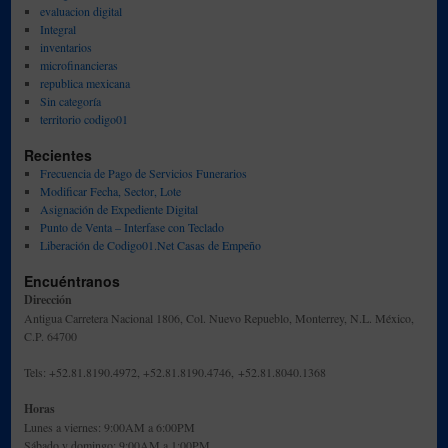
evaluacion digital
Integral
inventarios
microfinancieras
republica mexicana
Sin categoría
territorio codigo01
Recientes
Frecuencia de Pago de Servicios Funerarios
Modificar Fecha, Sector, Lote
Asignación de Expediente Digital
Punto de Venta – Interfase con Teclado
Liberación de Codigo01.Net Casas de Empeño
Encuéntranos
Dirección
Antigua Carretera Nacional 1806, Col. Nuevo Repueblo, Monterrey, N.L. México,
C.P. 64700
Tels: +52.81.8190.4972, +52.81.8190.4746, +52.81.8040.1368
Horas
Lunes a viernes: 9:00AM a 6:00PM
Sábado y domingo: 9:00AM a 1:00PM