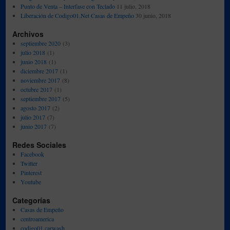
Punto de Venta – Interfase con Teclado
11 julio, 2018
Físicas
Liberación de Codigo01.Net Casas de Empeño
30 junio, 2018
Archivos
septiembre 2020
(3)
julio 2018
(1)
junio 2018
(1)
diciembre 2017
(1)
noviembre 2017
(8)
octubre 2017
(1)
septiembre 2017
(5)
agosto 2017
(2)
julio 2017
(7)
junio 2017
(7)
Redes Sociales
Facebook
Twitter
Pinterest
Youtube
Categorías
Casas de Empeño
centroamerica
codigo01 carwash