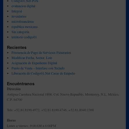
Codigo01.Net POS
evaluacion digital
Integral
inventarios
microfinancieras
republica mexicana
Sin categoría
territorio codigo01
Recientes
Frecuencia de Pago de Servicios Funerarios
Modificar Fecha, Sector, Lote
Asignación de Expediente Digital
Punto de Venta – Interfase con Teclado
Liberación de Codigo01.Net Casas de Empeño
Encuéntranos
Dirección
Antigua Carretera Nacional 1806, Col. Nuevo Repueblo, Monterrey, N.L. México,
C.P. 64700
Tels: +52.81.8190.4972, +52.81.8190.4746, +52.81.8040.1368
Horas
Lunes a viernes: 9:00AM a 6:00PM