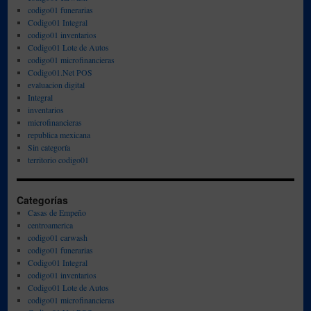
codigo01 funerarias
Codigo01 Integral
codigo01 inventarios
Codigo01 Lote de Autos
codigo01 microfinancieras
Codigo01.Net POS
evaluacion digital
Integral
inventarios
microfinancieras
republica mexicana
Sin categoría
territorio codigo01
Categorías
Casas de Empeño
centroamerica
codigo01 carwash
codigo01 funerarias
Codigo01 Integral
codigo01 inventarios
Codigo01 Lote de Autos
codigo01 microfinancieras